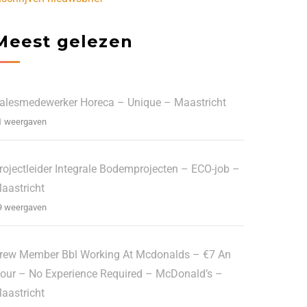
Meest gelezen
alesmedewerker Horeca – Unique – Maastricht
1 weergaven
rojectleider Integrale Bodemprojecten – ECO-job –
aastricht
9 weergaven
rew Member Bbl Working At Mcdonalds – €7 An
our – No Experience Required – McDonald’s –
aastricht