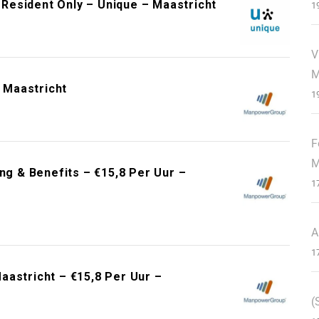
Resident Only – Unique – Maastricht
1
V
M
 Maastricht
1
F
M
ng & Benefits – €15,8 Per Uur –
1
A
1
aastricht – €15,8 Per Uur –
(