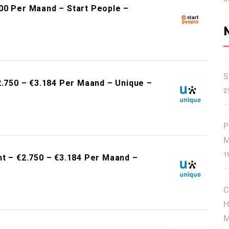
00 Per Maand – Start People –
S
2.750 – €3.184 Per Maand – Unique –
2
P
M
1
ht – €2.750 – €3.184 Per Maand –
C
H
M