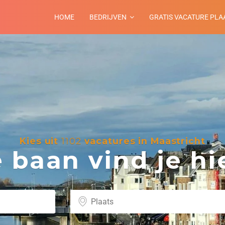
HOME
BEDRIJVEN
GRATIS VACATURE PLA
Kies uit
1102
vacatures in Maastricht
baan vind je hie