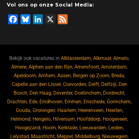
Vol ons op onze Social Media:
F
Bl
Li
X
F
a
u
n
e
c
e
k
e
e
s
e
d
b
ky
dI
Bekijk ook vacatures in
Alblasserdam
,
Alkmaar
,
Almelo
,
o
n
Almere
,
Alphen aan den Rijn
,
Amersfoort
,
Amsterdam
,
Apeldoorn
,
Arnhem
,
Assen
,
Bergen op Zoom
,
Breda
,
o
Capelle aan den IJssel
,
Coevorden
,
Delft
,
Delfzijl
,
Den
k
Bosch
,
Den Haag
,
Deventer
,
Doetinchem
,
Dordrecht
,
Drachten
,
Ede
,
Eindhoven
,
Emmen
,
Enschede
,
Gorinchem
,
Gouda
,
Groningen
,
Haarlem
,
Heerenveen
,
Heerlen
,
Helmond
,
Hengelo
,
Hilversum
,
Hoofddorp
,
Hoogeveen
,
Hoogezand
,
Hoorn
,
Kerkrade
,
Leeuwarden
,
Leiden
,
Lelystad
,
Maastricht
,
Meppel
,
Middelburg
,
Nieuwegein
,