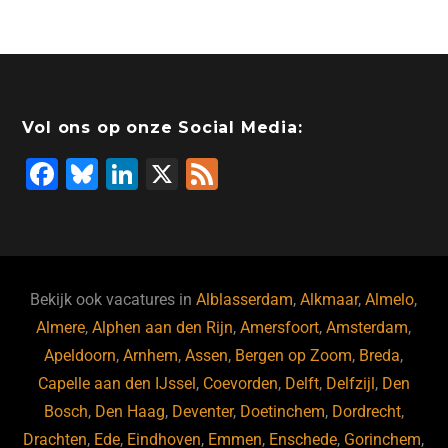
Vol ons op onze Social Media:
F
Bl
Li
X
F
a
u
n
e
c
e
k
e
e
s
e
d
b
ky
dI
Bekijk ook vacatures in
Alblasserdam
,
Alkmaar
,
Almelo
,
o
n
Almere
,
Alphen aan den Rijn
,
Amersfoort
,
Amsterdam
,
Apeldoorn
,
Arnhem
,
Assen
,
Bergen op Zoom
,
Breda
,
o
Capelle aan den IJssel
,
Coevorden
,
Delft
,
Delfzijl
,
Den
k
Bosch
,
Den Haag
,
Deventer
,
Doetinchem
,
Dordrecht
,
Drachten
,
Ede
,
Eindhoven
,
Emmen
,
Enschede
,
Gorinchem
,