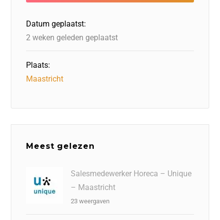
o
n
o
s
p
o
n
p
Datum geplaatst:
k
2 weken geleden geplaatst
Plaats:
Maastricht
Meest gelezen
Salesmedewerker Horeca – Unique
– Maastricht
23 weergaven