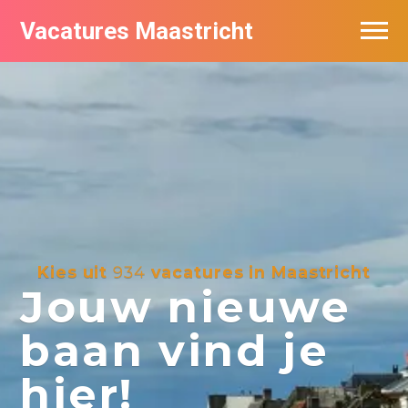
Vacatures Maastricht
Vacatures per bedrijf in Maastricht
De populairste vacatures in Maastricht
Kies uit
934
vacatures in Maastricht
Jouw nieuwe
baan vind je
hier!