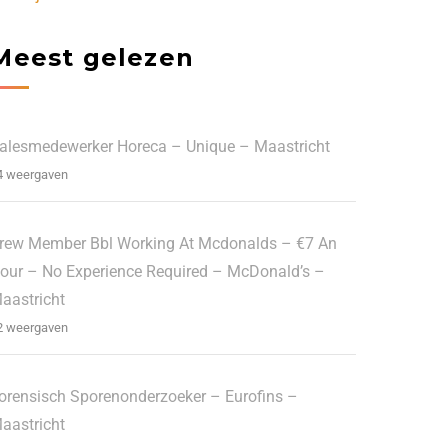
Meest gelezen
alesmedewerker Horeca – Unique – Maastricht
4 weergaven
rew Member Bbl Working At Mcdonalds – €7 An
our – No Experience Required – McDonald’s –
aastricht
2 weergaven
orensisch Sporenonderzoeker – Eurofins –
aastricht