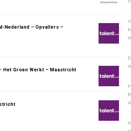
2
V
d-Nederland – Opvallers –
M
2
E
2
– Het Groen Werkt – Maastricht
P
M
2
stricht
A