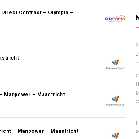
 Direct Contract – Olympia –
S
2
stricht
C
H
M
t – Manpower – Maastricht
2
F
richt – Manpower – Maastricht
M