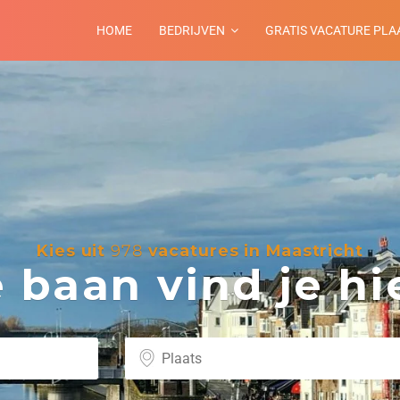
HOME
BEDRIJVEN
GRATIS VACATURE PLA
Kies uit
978
vacatures in Maastricht
baan vind je hie