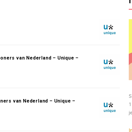
oners van Nederland – Unique –
S
oners van Nederland – Unique –
1
j
I