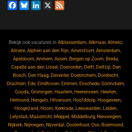
F
Bl
Li
X
F
a
u
n
e
c
e
k
e
e
s
e
d
b
ky
dI
Bekijk ook vacatures in
Alblasserdam
,
Alkmaar
,
Almelo
,
o
n
Almere
,
Alphen aan den Rijn
,
Amersfoort
,
Amsterdam
,
Apeldoorn
,
Arnhem
,
Assen
,
Bergen op Zoom
,
Breda
,
o
Capelle aan den IJssel
,
Coevorden
,
Delft
,
Delfzijl
,
Den
k
Bosch
,
Den Haag
,
Deventer
,
Doetinchem
,
Dordrecht
,
Drachten
,
Ede
,
Eindhoven
,
Emmen
,
Enschede
,
Gorinchem
,
Gouda
,
Groningen
,
Haarlem
,
Heerenveen
,
Heerlen
,
Helmond
,
Hengelo
,
Hilversum
,
Hoofddorp
,
Hoogeveen
,
Hoogezand
,
Hoorn
,
Kerkrade
,
Leeuwarden
,
Leiden
,
Lelystad
,
Maastricht
,
Meppel
,
Middelburg
,
Nieuwegein
,
Nijkerk
,
Nijmegen
,
Nijverdal
,
Oosterhout
,
Oss
,
Roermond
,