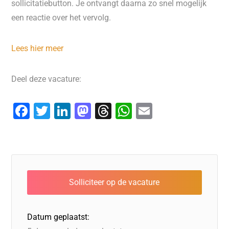
sollicitatiebutton. Je ontvangt daarna zo snel mogelijk
een reactie over het vervolg.
Lees hier meer
Deel deze vacature:
F
T
Li
M
T
W
E
a
wi
n
a
hr
h
m
c
tt
k
st
e
at
ai
e
er
e
o
a
s
l
b
dI
d
d
A
o
n
o
s
p
o
n
p
Datum geplaatst:
k