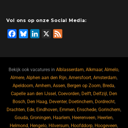
Vol ons op onze Social Media:
F
Bl
Li
X
F
a
u
n
e
c
e
k
e
e
s
e
d
b
ky
dI
Bekijk ook vacatures in
Alblasserdam
,
Alkmaar
,
Almelo
,
o
n
Almere
,
Alphen aan den Rijn
,
Amersfoort
,
Amsterdam
,
Apeldoorn
,
Arnhem
,
Assen
,
Bergen op Zoom
,
Breda
,
o
Capelle aan den IJssel
,
Coevorden
,
Delft
,
Delfzijl
,
Den
k
Bosch
,
Den Haag
,
Deventer
,
Doetinchem
,
Dordrecht
,
Drachten
,
Ede
,
Eindhoven
,
Emmen
,
Enschede
,
Gorinchem
,
Gouda
,
Groningen
,
Haarlem
,
Heerenveen
,
Heerlen
,
Helmond
,
Hengelo
,
Hilversum
,
Hoofddorp
,
Hoogeveen
,