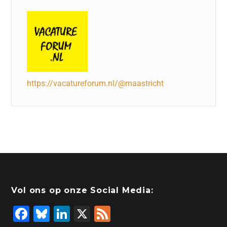
https://vacatureforum.nl/@maastricht
Vol ons op onze Social Media:
F
Bl
Li
X
F