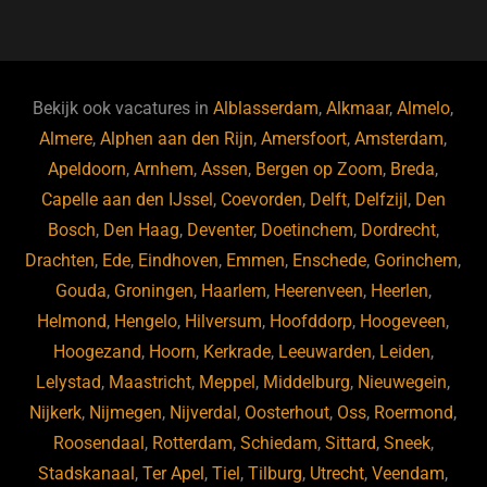
a
u
n
e
c
e
k
e
e
s
e
d
b
ky
dI
Bekijk ook vacatures in
Alblasserdam
,
Alkmaar
,
Almelo
,
o
n
Almere
,
Alphen aan den Rijn
,
Amersfoort
,
Amsterdam
,
Apeldoorn
,
Arnhem
,
Assen
,
Bergen op Zoom
,
Breda
,
o
Capelle aan den IJssel
,
Coevorden
,
Delft
,
Delfzijl
,
Den
k
Bosch
,
Den Haag
,
Deventer
,
Doetinchem
,
Dordrecht
,
Drachten
,
Ede
,
Eindhoven
,
Emmen
,
Enschede
,
Gorinchem
,
Gouda
,
Groningen
,
Haarlem
,
Heerenveen
,
Heerlen
,
Helmond
,
Hengelo
,
Hilversum
,
Hoofddorp
,
Hoogeveen
,
Hoogezand
,
Hoorn
,
Kerkrade
,
Leeuwarden
,
Leiden
,
Lelystad
,
Maastricht
,
Meppel
,
Middelburg
,
Nieuwegein
,
Nijkerk
,
Nijmegen
,
Nijverdal
,
Oosterhout
,
Oss
,
Roermond
,
Roosendaal
,
Rotterdam
,
Schiedam
,
Sittard
,
Sneek
,
Stadskanaal
,
Ter Apel
,
Tiel
,
Tilburg
,
Utrecht
,
Veendam
,