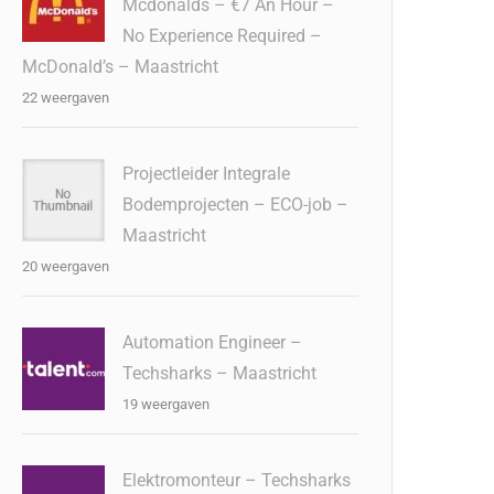
Mcdonalds – €7 An Hour –
No Experience Required –
McDonald’s – Maastricht
22 weergaven
Projectleider Integrale
Bodemprojecten – ECO-job –
Maastricht
20 weergaven
Automation Engineer –
Techsharks – Maastricht
19 weergaven
Elektromonteur – Techsharks