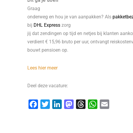
Dit ga je doen
Graag
onderweg en hou je van aanpakken? Als
pakketbe
bij
DHL Express
zorg
jij dat zendingen op tijd en netjes bij klanten aan
verdient € 15,96 bruto per uur, ontvangt reiskoste
bouwt pensioen op.
Lees hier meer
Deel deze vacature:
F
T
Li
M
T
W
E
a
wi
n
a
hr
h
m
c
tt
k
st
e
at
ai
e
er
e
o
a
s
l