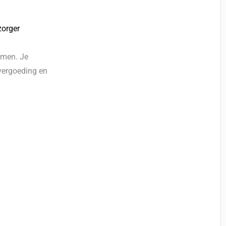
zorger
komen. Je
nvergoeding en