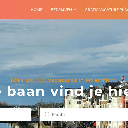
HOME
BEDRIJVEN
GRATIS VACATURE PLA
Kies uit
1102
vacatures in Maastricht
baan vind je hie