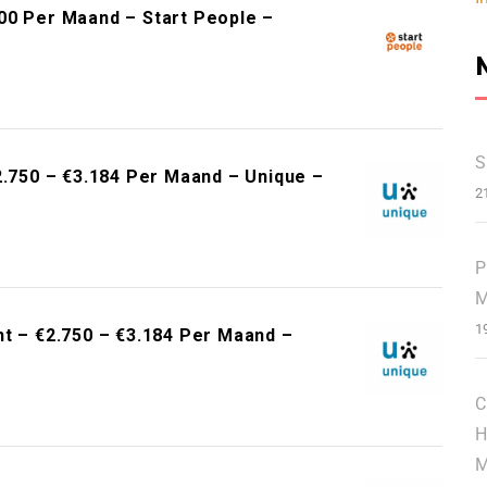
00 Per Maand – Start People –
S
2.750 – €3.184 Per Maand – Unique –
2
P
M
1
ht – €2.750 – €3.184 Per Maand –
C
H
M