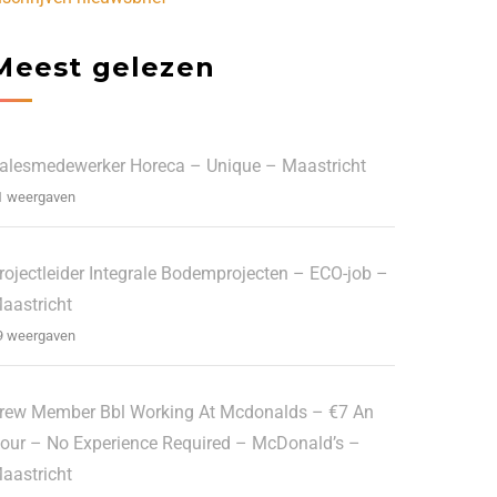
Meest gelezen
alesmedewerker Horeca – Unique – Maastricht
1 weergaven
rojectleider Integrale Bodemprojecten – ECO-job –
aastricht
9 weergaven
rew Member Bbl Working At Mcdonalds – €7 An
our – No Experience Required – McDonald’s –
aastricht