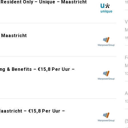
Resident Only – Unique – Maastricht
1
V
M
 Maastricht
1
F
M
ng & Benefits – €15,8 Per Uur –
1
A
1
aastricht – €15,8 Per Uur –
(