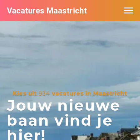
Vacatures Maastricht
Vacatures per bedrijf in Maastricht
De populairste vacatures in Maastricht
Kies uit
934
vacatures in Maastricht
Jouw nieuwe
baan vind je
hier!