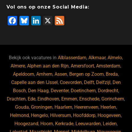
Vol ons op onze Social Media:
F
Bl
Li
X
F
a
u
n
e
c
e
k
e
e
s
e
d
b
ky
dI
Bekijk ook vacatures in
Alblasserdam
,
Alkmaar
,
Almelo
,
o
n
Almere
,
Alphen aan den Rijn
,
Amersfoort
,
Amsterdam
,
Apeldoorn
,
Arnhem
,
Assen
,
Bergen op Zoom
,
Breda
,
o
Capelle aan den IJssel
,
Coevorden
,
Delft
,
Delfzijl
,
Den
k
Bosch
,
Den Haag
,
Deventer
,
Doetinchem
,
Dordrecht
,
Drachten
,
Ede
,
Eindhoven
,
Emmen
,
Enschede
,
Gorinchem
,
Gouda
,
Groningen
,
Haarlem
,
Heerenveen
,
Heerlen
,
Helmond
,
Hengelo
,
Hilversum
,
Hoofddorp
,
Hoogeveen
,
Hoogezand
,
Hoorn
,
Kerkrade
,
Leeuwarden
,
Leiden
,
Lelystad
,
Maastricht
,
Meppel
,
Middelburg
,
Nieuwegein
,