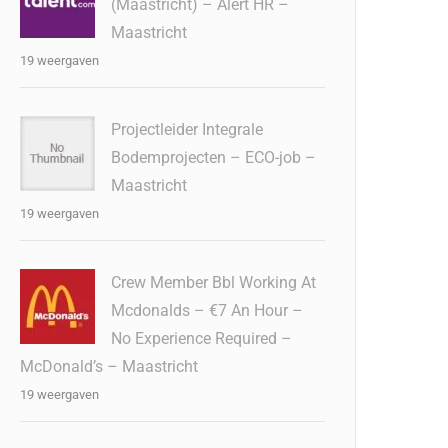
(Maastricht) – Alert HR –
Maastricht
19 weergaven
Projectleider Integrale
Bodemprojecten – ECO-job –
Maastricht
19 weergaven
Crew Member Bbl Working At
Mcdonalds – €7 An Hour –
No Experience Required –
McDonald’s – Maastricht
19 weergaven