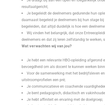
Je draagt bij aan een open en toegankelijk onder
resultaatgericht;
Je begeleidt de deelnemers gedurende hun opleidi
daarnaast begeleid je deelnemers bij hun stage bij 
begeleiden, dat altijd duidelijk is hoe een deelneme
Wij vinden het belangrijk, dat onze Entreeopleid
deelnemers en dat zij leren zelfstandig te werken,
Wat verwachten wij van jou?
Je hebt een relevante HBO-opleiding afgerond 
bevoegdheid om als docent te kunnen werken bin
Voor de samenwerking met het bedrijfsleven en d
uitstroomprofielen een pré;
Je communicatieve en coachende vaardigheden
Je bent pedagogisch, didactisch en vakinhoude
Je hebt affiniteit en ervaring met de doelgroep;