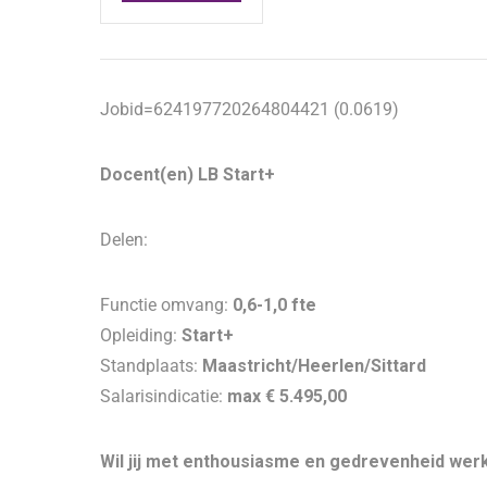
Jobid=624197720264804421 (0.0619)
Docent(en) LB Start+
Delen:
Functie omvang:
0,6-1,0 fte
Opleiding:
Start+
Standplaats:
Maastricht/Heerlen/Sittard
Salarisindicatie:
max € 5.495,00
Wil jij met enthousiasme en gedrevenheid wer