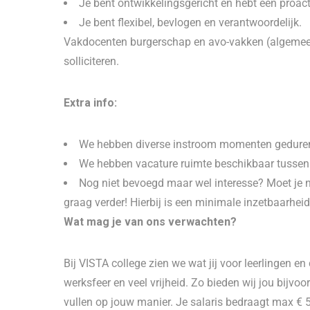
Je bent ontwikkelingsgericht en hebt een proa
Je bent flexibel, bevlogen en verantwoordelijk.
Vakdocenten burgerschap en avo-vakken (algemee
solliciteren.
Extra info:
We hebben diverse instroom momenten geduren
We hebben vacature ruimte beschikbaar tussen 0,
Nog niet bevoegd maar wel interesse? Moet je 
graag verder! Hierbij is een minimale inzetbaarheid 
Wat mag je van ons verwachten?
Bij VISTA college zien we wat jij voor leerlingen e
werksfeer en veel vrijheid. Zo bieden wij jou bijvoo
vullen op jouw manier. Je salaris bedraagt max € 