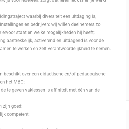
wijs voor iedereen, zorgt dat leren leuk is en je werkt
ngstraject waarbij diversiteit een uitdaging is,
instellingen en bedrijven: wij willen deelnemers zo
r ervoor staat en welke mogelijkheden hij heeft;
ing aantrekkelijk, activerend en uitdagend is voor de
 samen te werken en zelf verantwoordelijkheid te nemen.
en beschikt over een didactische en/of pedagogische
nen het MBO;
e te geven vaklessen is affiniteit met één van de
 zijn goed;
lijk competent;