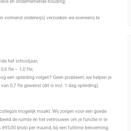
ctieve en ondernemende houding;
n vormend onderwijs) verzoeken we eveneens te
de het schooljaar;
6 fte – 1,0 fte;
nog een opleiding volgen? Geen probleem, we helpen je
van 0,7 fte gewenst (dit is incl. 1 dag opleiding).
n collega’s mogelijk maakt. Wij zorgen voor een goede
rbeeld de ruimte én het vertrouwen om je functie in te
5.495,00 bruto per maand, bij een fulltime benoeming,