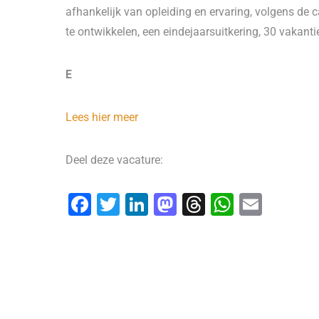
afhankelijk van opleiding en ervaring, volgens de 
te ontwikkelen, een eindejaarsuitkering, 30 vaka
E
Lees hier meer
Deel deze vacature:
F
T
Li
M
T
W
E
a
wi
n
a
hr
h
m
c
tt
k
st
e
at
ai
e
er
e
o
a
s
l
b
dI
d
d
A
o
n
o
s
p