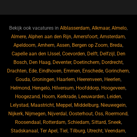
c
e
k
e
e
s
e
d
b
ky
dI
Bekijk ook vacatures in
Alblasserdam
,
Alkmaar
,
Almelo
,
o
n
Almere
,
Alphen aan den Rijn
,
Amersfoort
,
Amsterdam
,
Apeldoorn
,
Arnhem
,
Assen
,
Bergen op Zoom
,
Breda
,
o
Capelle aan den IJssel
,
Coevorden
,
Delft
,
Delfzijl
,
Den
k
Bosch
,
Den Haag
,
Deventer
,
Doetinchem
,
Dordrecht
,
Drachten
,
Ede
,
Eindhoven
,
Emmen
,
Enschede
,
Gorinchem
,
Gouda
,
Groningen
,
Haarlem
,
Heerenveen
,
Heerlen
,
Helmond
,
Hengelo
,
Hilversum
,
Hoofddorp
,
Hoogeveen
,
Hoogezand
,
Hoorn
,
Kerkrade
,
Leeuwarden
,
Leiden
,
Lelystad
,
Maastricht
,
Meppel
,
Middelburg
,
Nieuwegein
,
Nijkerk
,
Nijmegen
,
Nijverdal
,
Oosterhout
,
Oss
,
Roermond
,
Roosendaal
,
Rotterdam
,
Schiedam
,
Sittard
,
Sneek
,
Stadskanaal
,
Ter Apel
,
Tiel
,
Tilburg
,
Utrecht
,
Veendam
,