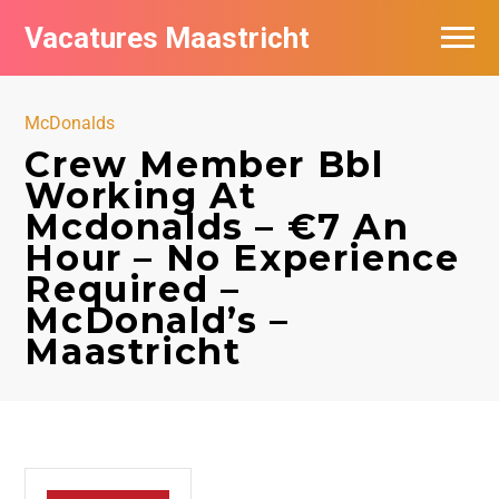
Vacatures Maastricht
Vacatures per bedrijf in Maastricht
McDonalds
De populairste vacatures in Maastricht
Crew Member Bbl
Working At
Mcdonalds – €7 An
Hour – No Experience
Required –
McDonald’s –
Maastricht