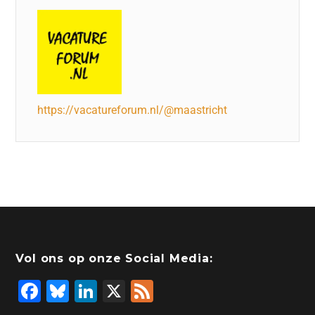
https://vacatureforum.nl/@maastricht
Vol ons op onze Social Media:
F
Bl
Li
X
F
a
u
n
e