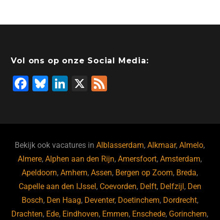
Vol ons op onze Social Media:
F
Bl
Li
X
F
a
u
n
e
c
e
k
e
e
s
e
d
b
ky
dI
Bekijk ook vacatures in
Alblasserdam
,
Alkmaar
,
Almelo
,
o
n
Almere
,
Alphen aan den Rijn
,
Amersfoort
,
Amsterdam
,
Apeldoorn
,
Arnhem
,
Assen
,
Bergen op Zoom
,
Breda
,
o
Capelle aan den IJssel
,
Coevorden
,
Delft
,
Delfzijl
,
Den
k
Bosch
,
Den Haag
,
Deventer
,
Doetinchem
,
Dordrecht
,
Drachten
,
Ede
,
Eindhoven
,
Emmen
,
Enschede
,
Gorinchem
,