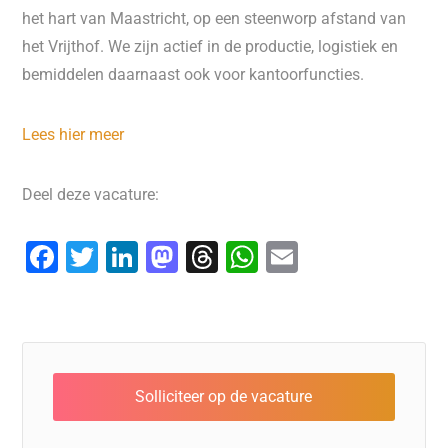
het hart van Maastricht, op een steenworp afstand van
het Vrijthof. We zijn actief in de productie, logistiek en
bemiddelen daarnaast ook voor kantoorfuncties.
Lees hier meer
Deel deze vacature:
F
T
Li
M
T
W
E
a
wi
n
a
hr
h
m
c
tt
k
st
e
at
ai
e
er
e
o
a
s
l
b
dI
d
d
A
o
n
o
s
p