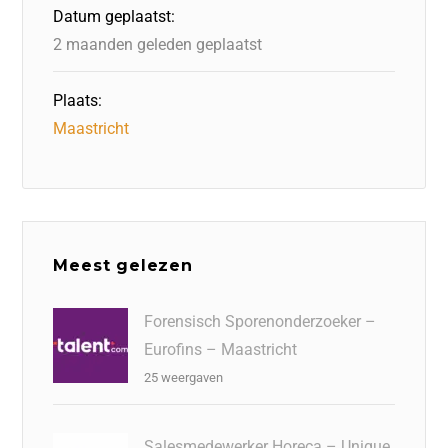
o
n
p
Datum geplaatst:
k
2 maanden geleden geplaatst
Plaats:
Maastricht
Meest gelezen
Forensisch Sporenonderzoeker –
Eurofins – Maastricht
25 weergaven
Salesmedewerker Horeca – Unique