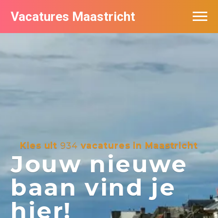
Vacatures Maastricht
Vacatures per bedrijf in Maastricht
De populairste vacatures in Maastricht
Kies uit
934
vacatures in Maastricht
Jouw nieuwe
baan vind je
hier!