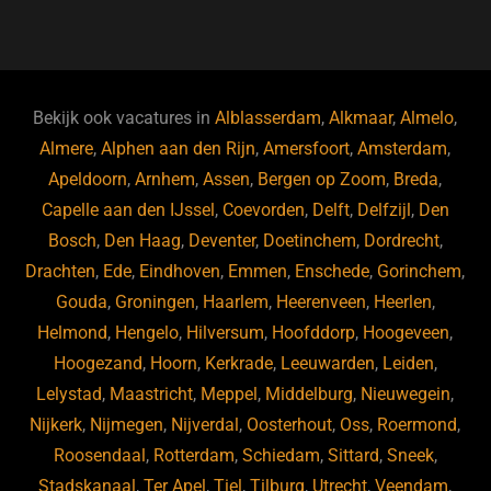
a
u
n
e
c
e
k
e
e
s
e
d
b
ky
dI
Bekijk ook vacatures in
Alblasserdam
,
Alkmaar
,
Almelo
,
o
n
Almere
,
Alphen aan den Rijn
,
Amersfoort
,
Amsterdam
,
Apeldoorn
,
Arnhem
,
Assen
,
Bergen op Zoom
,
Breda
,
o
Capelle aan den IJssel
,
Coevorden
,
Delft
,
Delfzijl
,
Den
k
Bosch
,
Den Haag
,
Deventer
,
Doetinchem
,
Dordrecht
,
Drachten
,
Ede
,
Eindhoven
,
Emmen
,
Enschede
,
Gorinchem
,
Gouda
,
Groningen
,
Haarlem
,
Heerenveen
,
Heerlen
,
Helmond
,
Hengelo
,
Hilversum
,
Hoofddorp
,
Hoogeveen
,
Hoogezand
,
Hoorn
,
Kerkrade
,
Leeuwarden
,
Leiden
,
Lelystad
,
Maastricht
,
Meppel
,
Middelburg
,
Nieuwegein
,
Nijkerk
,
Nijmegen
,
Nijverdal
,
Oosterhout
,
Oss
,
Roermond
,
Roosendaal
,
Rotterdam
,
Schiedam
,
Sittard
,
Sneek
,
Stadskanaal
,
Ter Apel
,
Tiel
,
Tilburg
,
Utrecht
,
Veendam
,