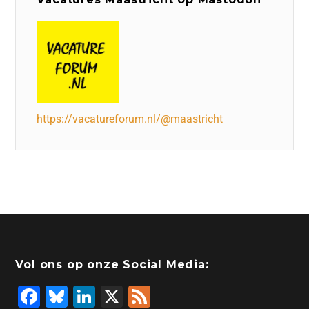
https://vacatureforum.nl/@maastricht
Vol ons op onze Social Media:
F
Bl
Li
X
F