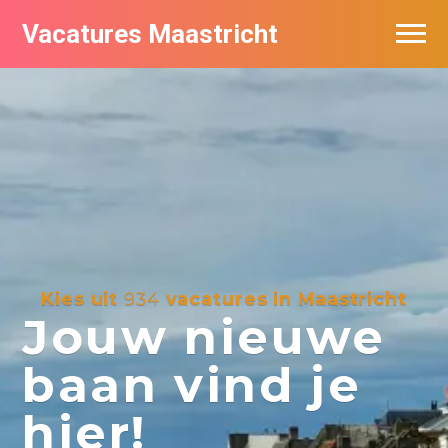
Vacatures Maastricht
Vacatures per bedrijf in Maastricht
De populairste vacatures in Maastricht
Kies uit
934
vacatures in Maastricht
Jouw nieuwe
baan vind je
hier!