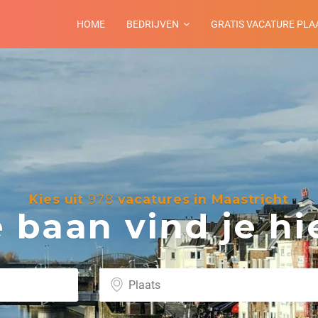
HOME
BEDRIJVEN
GRATIS VACATURE PLA
Kies uit
978
vacatures in Maastricht
baan vind je hie