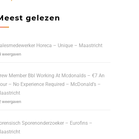
Meest gelezen
alesmedewerker Horeca – Unique – Maastricht
4 weergaven
rew Member Bbl Working At Mcdonalds – €7 An
our – No Experience Required – McDonald’s –
aastricht
2 weergaven
orensisch Sporenonderzoeker – Eurofins –
aastricht