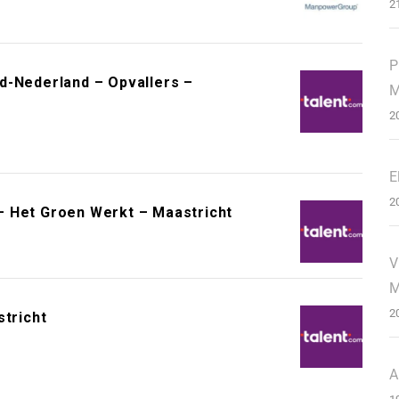
2
P
d-Nederland – Opvallers –
M
2
E
2
– Het Groen Werkt – Maastricht
V
M
2
stricht
A