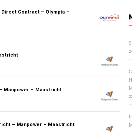
 Direct Contract – Olympia –
S
2
stricht
C
H
M
t – Manpower – Maastricht
2
F
richt – Manpower – Maastricht
M