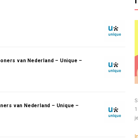
oners van Nederland – Unique –
S
oners van Nederland – Unique –
1
j
I