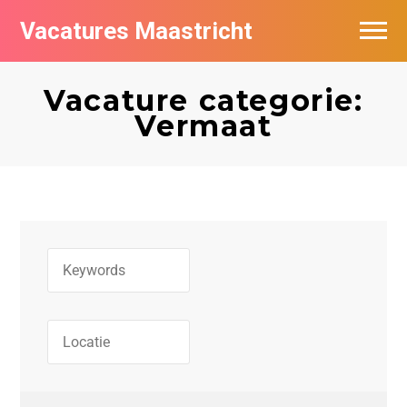
Vacatures Maastricht
Vacatures per bedrijf in Maastricht
Vacature categorie:
De populairste vacatures in Maastricht
Vermaat