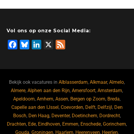
Vol ons op onze Social Media:
F
Bl
Li
X
F
a
u
n
e
c
e
k
e
e
s
e
d
b
ky
dI
Bekijk ook vacatures in
Alblasserdam
,
Alkmaar
,
Almelo
,
o
n
Almere
,
Alphen aan den Rijn
,
Amersfoort
,
Amsterdam
,
Apeldoorn
,
Arnhem
,
Assen
,
Bergen op Zoom
,
Breda
,
o
Capelle aan den IJssel
,
Coevorden
,
Delft
,
Delfzijl
,
Den
k
Bosch
,
Den Haag
,
Deventer
,
Doetinchem
,
Dordrecht
,
Drachten
,
Ede
,
Eindhoven
,
Emmen
,
Enschede
,
Gorinchem
,
Gouda
,
Groningen
,
Haarlem
,
Heerenveen
,
Heerlen
,