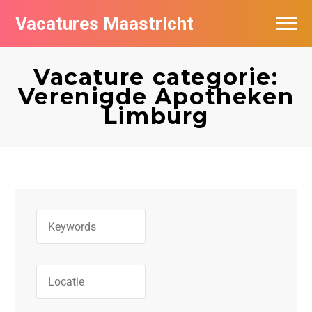
Vacatures Maastricht
Vacatures per bedrijf in Maastricht
Vacature categorie:
De populairste vacatures in Maastricht
Verenigde Apotheken
Limburg