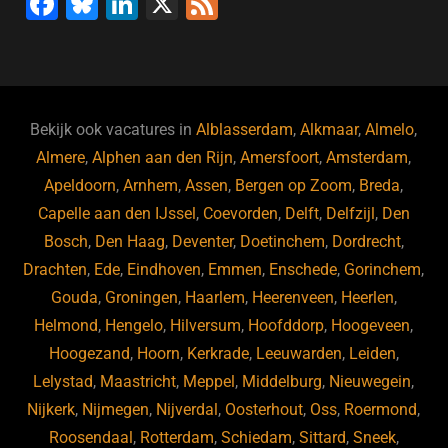
F
Bl
Li
X
F
a
u
n
e
c
e
k
e
e
s
e
d
b
ky
dI
Bekijk ook vacatures in
Alblasserdam
,
Alkmaar
,
Almelo
,
o
n
Almere
,
Alphen aan den Rijn
,
Amersfoort
,
Amsterdam
,
Apeldoorn
,
Arnhem
,
Assen
,
Bergen op Zoom
,
Breda
,
o
Capelle aan den IJssel
,
Coevorden
,
Delft
,
Delfzijl
,
Den
k
Bosch
,
Den Haag
,
Deventer
,
Doetinchem
,
Dordrecht
,
Drachten
,
Ede
,
Eindhoven
,
Emmen
,
Enschede
,
Gorinchem
,
Gouda
,
Groningen
,
Haarlem
,
Heerenveen
,
Heerlen
,
Helmond
,
Hengelo
,
Hilversum
,
Hoofddorp
,
Hoogeveen
,
Hoogezand
,
Hoorn
,
Kerkrade
,
Leeuwarden
,
Leiden
,
Lelystad
,
Maastricht
,
Meppel
,
Middelburg
,
Nieuwegein
,
Nijkerk
,
Nijmegen
,
Nijverdal
,
Oosterhout
,
Oss
,
Roermond
,
Roosendaal
,
Rotterdam
,
Schiedam
,
Sittard
,
Sneek
,