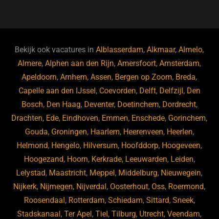
a
u
n
e
c
e
k
e
e
s
e
d
b
ky
dI
Bekijk ook vacatures in
Alblasserdam
,
Alkmaar
,
Almelo
,
o
n
Almere
,
Alphen aan den Rijn
,
Amersfoort
,
Amsterdam
,
Apeldoorn
,
Arnhem
,
Assen
,
Bergen op Zoom
,
Breda
,
o
Capelle aan den IJssel
,
Coevorden
,
Delft
,
Delfzijl
,
Den
k
Bosch
,
Den Haag
,
Deventer
,
Doetinchem
,
Dordrecht
,
Drachten
,
Ede
,
Eindhoven
,
Emmen
,
Enschede
,
Gorinchem
,
Gouda
,
Groningen
,
Haarlem
,
Heerenveen
,
Heerlen
,
Helmond
,
Hengelo
,
Hilversum
,
Hoofddorp
,
Hoogeveen
,
Hoogezand
,
Hoorn
,
Kerkrade
,
Leeuwarden
,
Leiden
,
Lelystad
,
Maastricht
,
Meppel
,
Middelburg
,
Nieuwegein
,
Nijkerk
,
Nijmegen
,
Nijverdal
,
Oosterhout
,
Oss
,
Roermond
,
Roosendaal
,
Rotterdam
,
Schiedam
,
Sittard
,
Sneek
,
Stadskanaal
,
Ter Apel
,
Tiel
,
Tilburg
,
Utrecht
,
Veendam
,