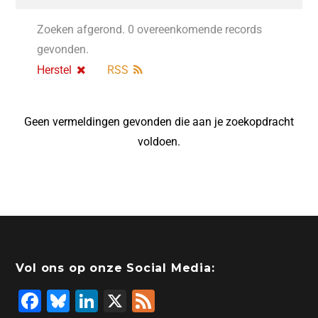
Zoeken afgerond. 0 overeenkomende records
gevonden.
Herstel
RSS
Geen vermeldingen gevonden die aan je zoekopdracht
voldoen.
Vol ons op onze Social Media:
F
Bl
Li
X
F