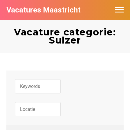
Vacatures Maastricht
Vacatures per bedrijf in Maastricht
Vacature categorie:
De populairste vacatures in Maastricht
Sulzer