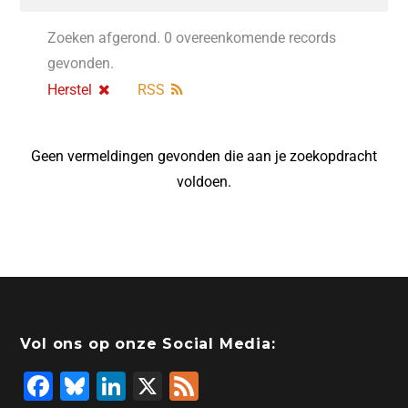
Zoeken afgerond. 0 overeenkomende records
gevonden.
Herstel
RSS
Geen vermeldingen gevonden die aan je zoekopdracht
voldoen.
Vol ons op onze Social Media:
F
Bl
Li
X
F