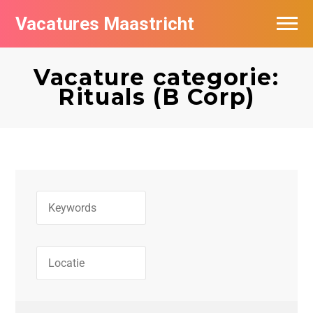
Vacatures Maastricht
Vacatures per bedrijf in Maastricht
Vacature categorie:
De populairste vacatures in Maastricht
Rituals (B Corp)