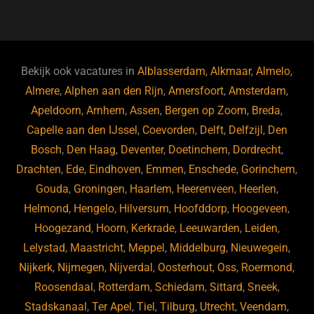
a
u
n
e
c
e
k
e
e
s
e
d
b
ky
dI
Bekijk ook vacatures in
Alblasserdam
,
Alkmaar
,
Almelo
,
o
n
Almere
,
Alphen aan den Rijn
,
Amersfoort
,
Amsterdam
,
Apeldoorn
,
Arnhem
,
Assen
,
Bergen op Zoom
,
Breda
,
o
Capelle aan den IJssel
,
Coevorden
,
Delft
,
Delfzijl
,
Den
k
Bosch
,
Den Haag
,
Deventer
,
Doetinchem
,
Dordrecht
,
Drachten
,
Ede
,
Eindhoven
,
Emmen
,
Enschede
,
Gorinchem
,
Gouda
,
Groningen
,
Haarlem
,
Heerenveen
,
Heerlen
,
Helmond
,
Hengelo
,
Hilversum
,
Hoofddorp
,
Hoogeveen
,
Hoogezand
,
Hoorn
,
Kerkrade
,
Leeuwarden
,
Leiden
,
Lelystad
,
Maastricht
,
Meppel
,
Middelburg
,
Nieuwegein
,
Nijkerk
,
Nijmegen
,
Nijverdal
,
Oosterhout
,
Oss
,
Roermond
,
Roosendaal
,
Rotterdam
,
Schiedam
,
Sittard
,
Sneek
,
Stadskanaal
,
Ter Apel
,
Tiel
,
Tilburg
,
Utrecht
,
Veendam
,