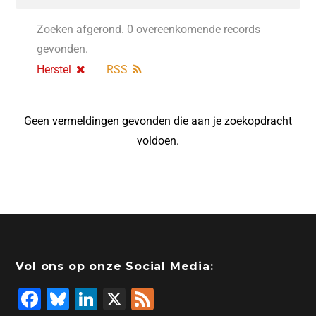
Zoeken afgerond. 0 overeenkomende records
gevonden.
Herstel
RSS
Geen vermeldingen gevonden die aan je zoekopdracht
voldoen.
Vol ons op onze Social Media:
F
Bl
Li
X
F