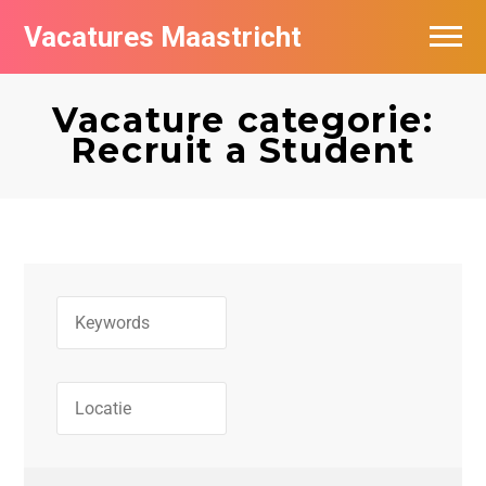
Vacatures Maastricht
Vacatures per bedrijf in Maastricht
Vacature categorie:
De populairste vacatures in Maastricht
Recruit a Student