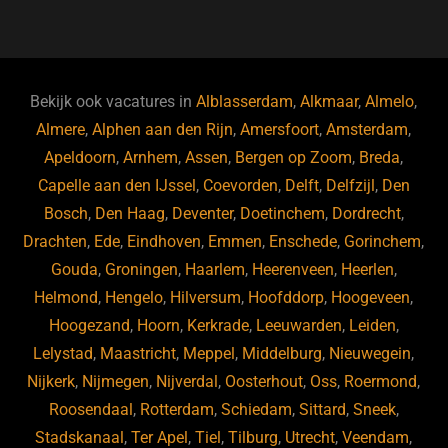
a
u
n
e
c
e
k
e
e
s
e
d
b
ky
dI
Bekijk ook vacatures in
Alblasserdam
,
Alkmaar
,
Almelo
,
o
n
Almere
,
Alphen aan den Rijn
,
Amersfoort
,
Amsterdam
,
Apeldoorn
,
Arnhem
,
Assen
,
Bergen op Zoom
,
Breda
,
o
Capelle aan den IJssel
,
Coevorden
,
Delft
,
Delfzijl
,
Den
k
Bosch
,
Den Haag
,
Deventer
,
Doetinchem
,
Dordrecht
,
Drachten
,
Ede
,
Eindhoven
,
Emmen
,
Enschede
,
Gorinchem
,
Gouda
,
Groningen
,
Haarlem
,
Heerenveen
,
Heerlen
,
Helmond
,
Hengelo
,
Hilversum
,
Hoofddorp
,
Hoogeveen
,
Hoogezand
,
Hoorn
,
Kerkrade
,
Leeuwarden
,
Leiden
,
Lelystad
,
Maastricht
,
Meppel
,
Middelburg
,
Nieuwegein
,
Nijkerk
,
Nijmegen
,
Nijverdal
,
Oosterhout
,
Oss
,
Roermond
,
Roosendaal
,
Rotterdam
,
Schiedam
,
Sittard
,
Sneek
,
Stadskanaal
,
Ter Apel
,
Tiel
,
Tilburg
,
Utrecht
,
Veendam
,