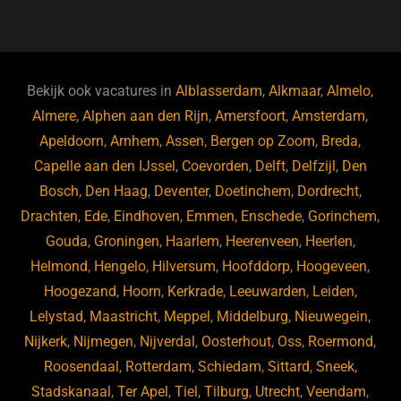
a
u
n
e
c
e
k
e
e
s
e
d
b
ky
dI
Bekijk ook vacatures in
Alblasserdam
,
Alkmaar
,
Almelo
,
o
n
Almere
,
Alphen aan den Rijn
,
Amersfoort
,
Amsterdam
,
Apeldoorn
,
Arnhem
,
Assen
,
Bergen op Zoom
,
Breda
,
o
Capelle aan den IJssel
,
Coevorden
,
Delft
,
Delfzijl
,
Den
k
Bosch
,
Den Haag
,
Deventer
,
Doetinchem
,
Dordrecht
,
Drachten
,
Ede
,
Eindhoven
,
Emmen
,
Enschede
,
Gorinchem
,
Gouda
,
Groningen
,
Haarlem
,
Heerenveen
,
Heerlen
,
Helmond
,
Hengelo
,
Hilversum
,
Hoofddorp
,
Hoogeveen
,
Hoogezand
,
Hoorn
,
Kerkrade
,
Leeuwarden
,
Leiden
,
Lelystad
,
Maastricht
,
Meppel
,
Middelburg
,
Nieuwegein
,
Nijkerk
,
Nijmegen
,
Nijverdal
,
Oosterhout
,
Oss
,
Roermond
,
Roosendaal
,
Rotterdam
,
Schiedam
,
Sittard
,
Sneek
,
Stadskanaal
,
Ter Apel
,
Tiel
,
Tilburg
,
Utrecht
,
Veendam
,