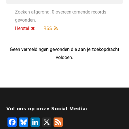
Zoeken afgerond. 0 overeenkomende records
gevonden.
Herstel
RSS
Geen vermeldingen gevonden die aan je zoekopdracht
voldoen.
Vol ons op onze Social Media:
F
Bl
Li
X
F