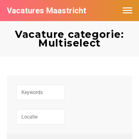
Vacatures Maastricht
Vacatures per bedrijf in Maastricht
Vacature categorie:
De populairste vacatures in Maastricht
Multiselect