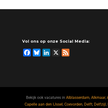
Vol ons op onze Social Media:
F
Bl
Li
X
F
a
u
n
e
c
e
k
e
e
s
e
d
b
ky
dI
o
n
o
Bekijk ook vacatures in
Alblasserdam
,
Alkmaar
,
Capelle aan den IJssel
k
,
Coevorden
,
Delft
,
Delfzijl
,