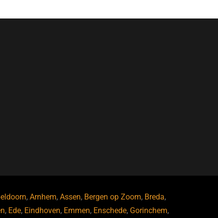
eldoorn
,
Arnhem
,
Assen
,
Bergen op Zoom
,
Breda
,
en
,
Ede
,
Eindhoven
,
Emmen
,
Enschede
,
Gorinchem
,