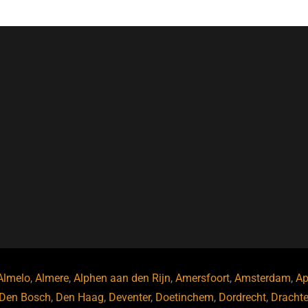
Almelo
,
Almere
,
Alphen aan den Rijn
,
Amersfoort
,
Amsterdam
,
Ap
Den Bosch
,
Den Haag
,
Deventer
,
Doetinchem
,
Dordrecht
,
Dracht