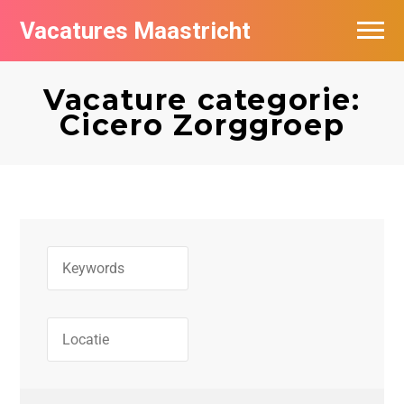
Vacatures Maastricht
Vacatures per bedrijf in Maastricht
Vacature categorie:
De populairste vacatures in Maastricht
Cicero Zorggroep