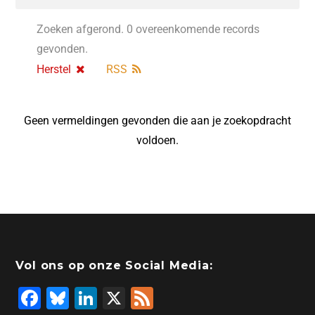
Zoeken afgerond. 0 overeenkomende records
gevonden.
Herstel
RSS
Geen vermeldingen gevonden die aan je zoekopdracht
voldoen.
Vol ons op onze Social Media:
F
Bl
Li
X
F