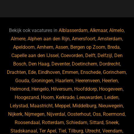
a
u
n
e
c
e
k
e
e
s
e
d
b
ky
dI
Bekijk ook vacatures in
Alblasserdam
,
Alkmaar
,
Almelo
,
o
n
Almere
,
Alphen aan den Rijn
,
Amersfoort
,
Amsterdam
,
Apeldoorn
,
Arnhem
,
Assen
,
Bergen op Zoom
,
Breda
,
o
Capelle aan den IJssel
,
Coevorden
,
Delft
,
Delfzijl
,
Den
k
Bosch
,
Den Haag
,
Deventer
,
Doetinchem
,
Dordrecht
,
Drachten
,
Ede
,
Eindhoven
,
Emmen
,
Enschede
,
Gorinchem
,
Gouda
,
Groningen
,
Haarlem
,
Heerenveen
,
Heerlen
,
Helmond
,
Hengelo
,
Hilversum
,
Hoofddorp
,
Hoogeveen
,
Hoogezand
,
Hoorn
,
Kerkrade
,
Leeuwarden
,
Leiden
,
Lelystad
,
Maastricht
,
Meppel
,
Middelburg
,
Nieuwegein
,
Nijkerk
,
Nijmegen
,
Nijverdal
,
Oosterhout
,
Oss
,
Roermond
,
Roosendaal
,
Rotterdam
,
Schiedam
,
Sittard
,
Sneek
,
Stadskanaal
,
Ter Apel
,
Tiel
,
Tilburg
,
Utrecht
,
Veendam
,