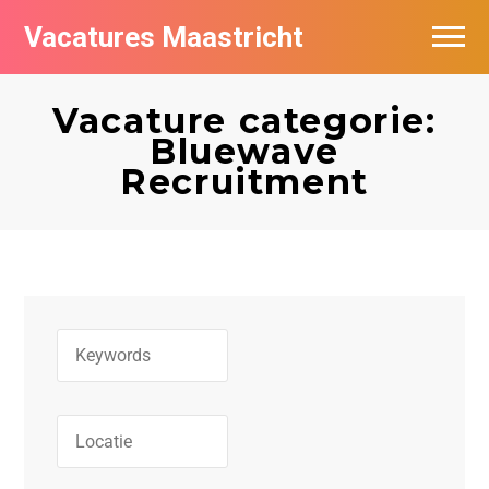
Vacatures Maastricht
Vacatures per bedrijf in Maastricht
Vacature categorie:
De populairste vacatures in Maastricht
Bluewave
Recruitment