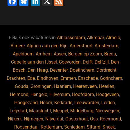
F
Bl
Li
X
F
a
u
n
e
c
e
k
e
e
s
e
d
b
ky
dI
Bekijk ook vacatures in
Alblasserdam
,
Alkmaar
,
Almelo
,
o
n
Almere
,
Alphen aan den Rijn
,
Amersfoort
,
Amsterdam
,
Apeldoorn
,
Arnhem
,
Assen
,
Bergen op Zoom
,
Breda
,
o
Capelle aan den IJssel
,
Coevorden
,
Delft
,
Delfzijl
,
Den
k
Bosch
,
Den Haag
,
Deventer
,
Doetinchem
,
Dordrecht
,
Drachten
,
Ede
,
Eindhoven
,
Emmen
,
Enschede
,
Gorinchem
,
Gouda
,
Groningen
,
Haarlem
,
Heerenveen
,
Heerlen
,
Helmond
,
Hengelo
,
Hilversum
,
Hoofddorp
,
Hoogeveen
,
Hoogezand
,
Hoorn
,
Kerkrade
,
Leeuwarden
,
Leiden
,
Lelystad
,
Maastricht
,
Meppel
,
Middelburg
,
Nieuwegein
,
Nijkerk
,
Nijmegen
,
Nijverdal
,
Oosterhout
,
Oss
,
Roermond
,
Roosendaal
,
Rotterdam
,
Schiedam
,
Sittard
,
Sneek
,