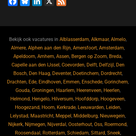
F
Bl
Li
X
F
a
u
n
e
c
e
k
e
e
s
e
d
b
ky
dI
Bekijk ook vacatures in
Alblasserdam
,
Alkmaar
,
Almelo
,
o
n
Almere
,
Alphen aan den Rijn
,
Amersfoort
,
Amsterdam
,
Apeldoorn
,
Arnhem
,
Assen
,
Bergen op Zoom
,
Breda
,
o
Capelle aan den IJssel
,
Coevorden
,
Delft
,
Delfzijl
,
Den
k
Bosch
,
Den Haag
,
Deventer
,
Doetinchem
,
Dordrecht
,
Drachten
,
Ede
,
Eindhoven
,
Emmen
,
Enschede
,
Gorinchem
,
Gouda
,
Groningen
,
Haarlem
,
Heerenveen
,
Heerlen
,
Helmond
,
Hengelo
,
Hilversum
,
Hoofddorp
,
Hoogeveen
,
Hoogezand
,
Hoorn
,
Kerkrade
,
Leeuwarden
,
Leiden
,
Lelystad
,
Maastricht
,
Meppel
,
Middelburg
,
Nieuwegein
,
Nijkerk
,
Nijmegen
,
Nijverdal
,
Oosterhout
,
Oss
,
Roermond
,
Roosendaal
,
Rotterdam
,
Schiedam
,
Sittard
,
Sneek
,