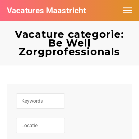
Vacatures Maastricht
Vacatures per bedrijf in Maastricht
Vacature categorie:
De populairste vacatures in Maastricht
Be Well
Zorgprofessionals