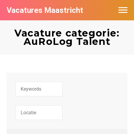
Vacatures Maastricht
Vacatures per bedrijf in Maastricht
Vacature categorie:
De populairste vacatures in Maastricht
AuRoLog Talent