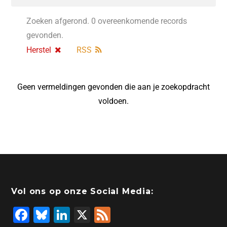
Zoeken afgerond. 0 overeenkomende records
gevonden.
Herstel
RSS
Geen vermeldingen gevonden die aan je zoekopdracht
voldoen.
Vol ons op onze Social Media:
F
Bl
Li
X
F