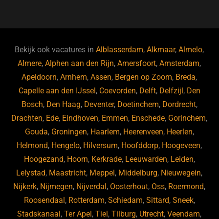
a
u
n
e
c
e
k
e
e
s
e
d
b
ky
dI
Bekijk ook vacatures in
Alblasserdam
,
Alkmaar
,
Almelo
,
o
n
Almere
,
Alphen aan den Rijn
,
Amersfoort
,
Amsterdam
,
Apeldoorn
,
Arnhem
,
Assen
,
Bergen op Zoom
,
Breda
,
o
Capelle aan den IJssel
,
Coevorden
,
Delft
,
Delfzijl
,
Den
k
Bosch
,
Den Haag
,
Deventer
,
Doetinchem
,
Dordrecht
,
Drachten
,
Ede
,
Eindhoven
,
Emmen
,
Enschede
,
Gorinchem
,
Gouda
,
Groningen
,
Haarlem
,
Heerenveen
,
Heerlen
,
Helmond
,
Hengelo
,
Hilversum
,
Hoofddorp
,
Hoogeveen
,
Hoogezand
,
Hoorn
,
Kerkrade
,
Leeuwarden
,
Leiden
,
Lelystad
,
Maastricht
,
Meppel
,
Middelburg
,
Nieuwegein
,
Nijkerk
,
Nijmegen
,
Nijverdal
,
Oosterhout
,
Oss
,
Roermond
,
Roosendaal
,
Rotterdam
,
Schiedam
,
Sittard
,
Sneek
,
Stadskanaal
,
Ter Apel
,
Tiel
,
Tilburg
,
Utrecht
,
Veendam
,