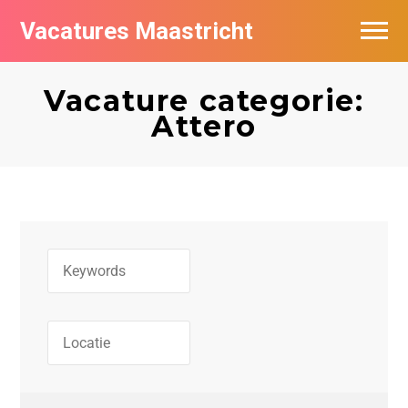
Vacatures Maastricht
Vacatures per bedrijf in Maastricht
Vacature categorie:
De populairste vacatures in Maastricht
Attero