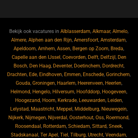
a
u
n
e
c
e
k
e
e
s
e
d
b
ky
dI
Bekijk ook vacatures in
Alblasserdam
,
Alkmaar
,
Almelo
,
o
n
Almere
,
Alphen aan den Rijn
,
Amersfoort
,
Amsterdam
,
Apeldoorn
,
Arnhem
,
Assen
,
Bergen op Zoom
,
Breda
,
o
Capelle aan den IJssel
,
Coevorden
,
Delft
,
Delfzijl
,
Den
k
Bosch
,
Den Haag
,
Deventer
,
Doetinchem
,
Dordrecht
,
Drachten
,
Ede
,
Eindhoven
,
Emmen
,
Enschede
,
Gorinchem
,
Gouda
,
Groningen
,
Haarlem
,
Heerenveen
,
Heerlen
,
Helmond
,
Hengelo
,
Hilversum
,
Hoofddorp
,
Hoogeveen
,
Hoogezand
,
Hoorn
,
Kerkrade
,
Leeuwarden
,
Leiden
,
Lelystad
,
Maastricht
,
Meppel
,
Middelburg
,
Nieuwegein
,
Nijkerk
,
Nijmegen
,
Nijverdal
,
Oosterhout
,
Oss
,
Roermond
,
Roosendaal
,
Rotterdam
,
Schiedam
,
Sittard
,
Sneek
,
Stadskanaal
,
Ter Apel
,
Tiel
,
Tilburg
,
Utrecht
,
Veendam
,