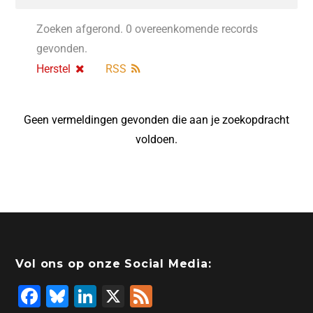
Zoeken afgerond. 0 overeenkomende records
gevonden.
Herstel
RSS
Geen vermeldingen gevonden die aan je zoekopdracht
voldoen.
Vol ons op onze Social Media:
F
Bl
Li
X
F