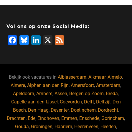
Vol ons op onze Social Media:
F
Bl
Li
X
F
a
u
n
e
c
e
k
e
e
s
e
d
b
ky
dI
Bekijk ook vacatures in
Alblasserdam
,
Alkmaar
,
Almelo
,
o
n
Almere
,
Alphen aan den Rijn
,
Amersfoort
,
Amsterdam
,
Apeldoorn
,
Arnhem
,
Assen
,
Bergen op Zoom
,
Breda
,
o
Capelle aan den IJssel
,
Coevorden
,
Delft
,
Delfzijl
,
Den
k
Bosch
,
Den Haag
,
Deventer
,
Doetinchem
,
Dordrecht
,
Drachten
,
Ede
,
Eindhoven
,
Emmen
,
Enschede
,
Gorinchem
,
Gouda
,
Groningen
,
Haarlem
,
Heerenveen
,
Heerlen
,