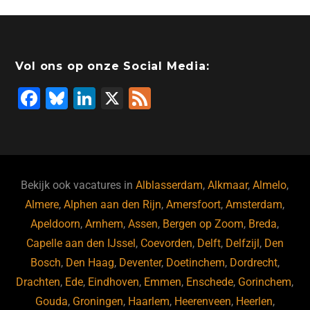
Vol ons op onze Social Media:
F
Bl
Li
X
F
a
u
n
e
c
e
k
e
e
s
e
d
b
ky
dI
Bekijk ook vacatures in
Alblasserdam
,
Alkmaar
,
Almelo
,
o
n
Almere
,
Alphen aan den Rijn
,
Amersfoort
,
Amsterdam
,
Apeldoorn
,
Arnhem
,
Assen
,
Bergen op Zoom
,
Breda
,
o
Capelle aan den IJssel
,
Coevorden
,
Delft
,
Delfzijl
,
Den
k
Bosch
,
Den Haag
,
Deventer
,
Doetinchem
,
Dordrecht
,
Drachten
,
Ede
,
Eindhoven
,
Emmen
,
Enschede
,
Gorinchem
,
Gouda
,
Groningen
,
Haarlem
,
Heerenveen
,
Heerlen
,