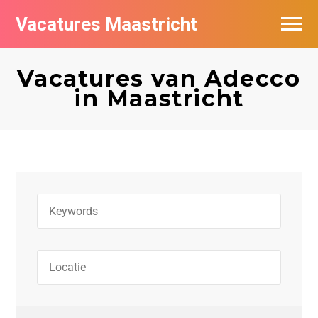
Vacatures Maastricht
Vacatures per bedrijf in Maastricht
Vacatures van Adecco
De populairste vacatures in Maastricht
in Maastricht